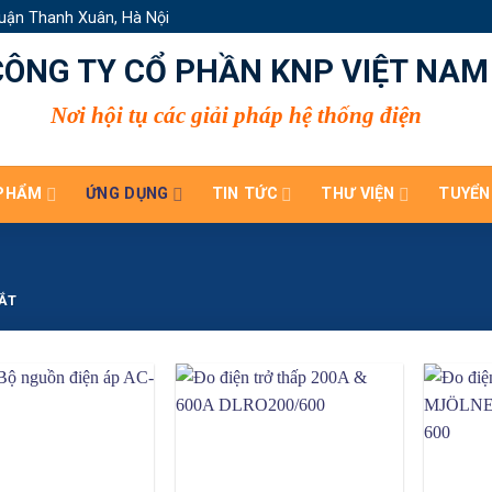
uận Thanh Xuân, Hà Nội
CÔNG TY CỔ PHẦN KNP VIỆT NAM
Nơi hội tụ các giải pháp hệ thống điện
PHẨM
ỨNG DỤNG
TIN TỨC
THƯ VIỆN
TUYỂN
ẮT