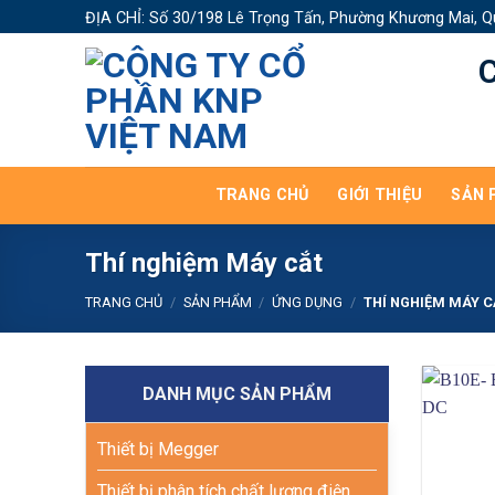
Skip
ĐỊA CHỈ: Số 30/198 Lê Trọng Tấn, Phường Khương Mai, Q
to
content
TRANG CHỦ
GIỚI THIỆU
SẢN 
Thí nghiệm Máy cắt
TRANG CHỦ
/
SẢN PHẨM
/
ỨNG DỤNG
/
THÍ NGHIỆM MÁY C
DANH MỤC SẢN PHẨM
Thiết bị Megger
Thiết bị phân tích chất lượng điện