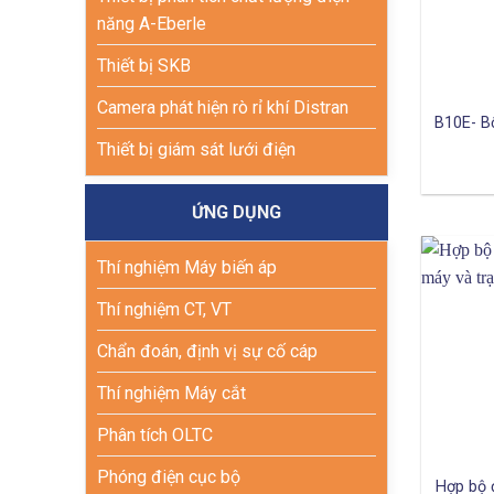
năng A-Eberle
Thiết bị SKB
Camera phát hiện rò rỉ khí Distran
B10E- B
Thiết bị giám sát lưới điện
ỨNG DỤNG
Thí nghiệm Máy biến áp
Thí nghiệm CT, VT
Chẩn đoán, định vị sự cố cáp
Thí nghiệm Máy cắt
Phân tích OLTC
Phóng điện cục bộ
Hợp bộ 