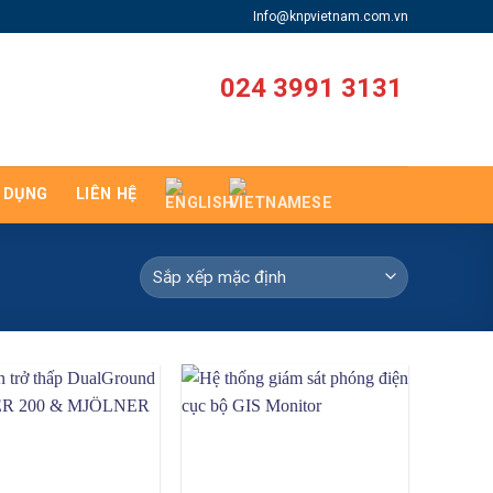
Info@knpvietnam.com.vn
024 3991 3131
 DỤNG
LIÊN HỆ