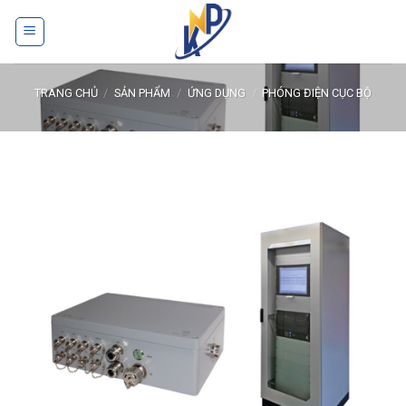
Skip
to
content
TRANG CHỦ
/
SẢN PHẨM
/
ỨNG DỤNG
/
PHÓNG ĐIỆN CỤC BỘ