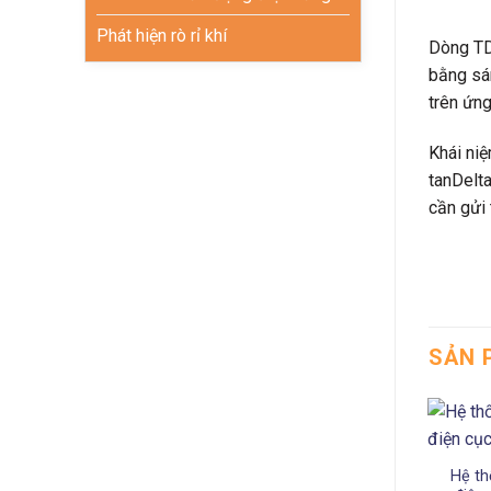
Phát hiện rò rỉ khí
Dòng TD
bằng sán
trên ứng
Khái niệ
tanDelt
cần gửi 
SẢN 
Hệ th