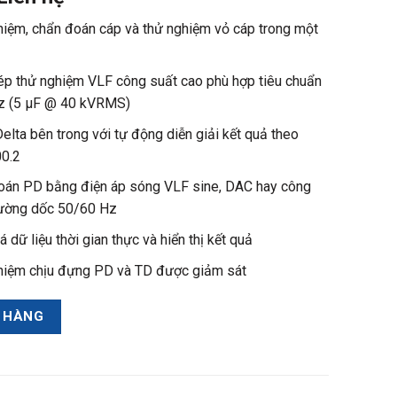
iệm, chẩn đoán cáp và thử nghiệm vỏ cáp trong một
p thử nghiệm VLF công suất cao phù hợp tiêu chuẩn
Hz (5 µF @ 40 kVRMS)
elta bên trong với tự động diễn giải kết quả theo
00.2
oán PD bằng điện áp sóng VLF sine, DAC hay công
ường dốc 50/60 Hz
á dữ liệu thời gian thực và hiển thị kết quả
hiệm chịu đựng PD và TD được giảm sát
 HÀNG