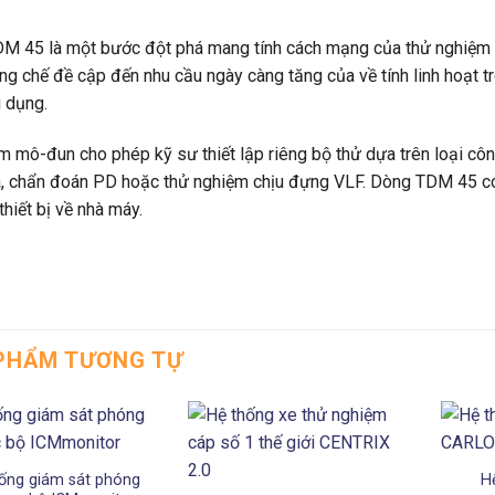
M 45 là một bước đột phá mang tính cách mạng của thử nghiệm v
g chế đề cập đến nhu cầu ngày càng tăng của về tính linh hoạt t
 dụng.
m mô-đun cho phép kỹ sư thiết lập riêng bộ thử dựa trên loại côn
a, chẩn đoán PD hoặc thử nghiệm chịu đựng VLF. Dòng TDM 45 có
thiết bị về nhà máy.
PHẨM TƯƠNG TỰ
ống giám sát phóng
H