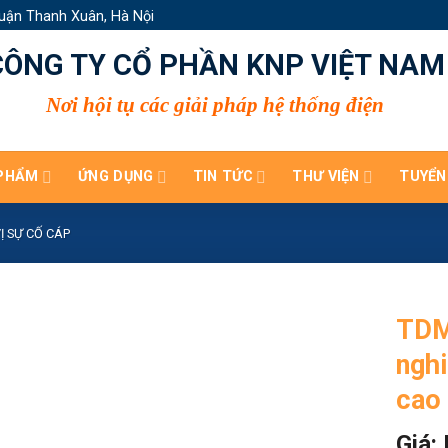
uận Thanh Xuân, Hà Nội
CÔNG TY CỔ PHẦN KNP VIỆT NAM
Nơi hội tụ các giải pháp hệ thống điện
PHẨM
ỨNG DỤNG
TIN TỨC
THƯ VIỆN
TUYỂN
Ị SỰ CỐ CÁP
TDM
ngh
cao 
Giá: 