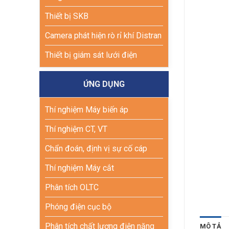
Thiết bị SKB
Camera phát hiện rò rỉ khí Distran
Thiết bị giám sát lưới điện
ỨNG DỤNG
Thí nghiệm Máy biến áp
Thí nghiệm CT, VT
Chẩn đoán, định vị sự cố cáp
Thí nghiệm Máy cắt
Phân tích OLTC
Phóng điện cục bộ
Phân tích chất lượng điện năng
MÔ TẢ