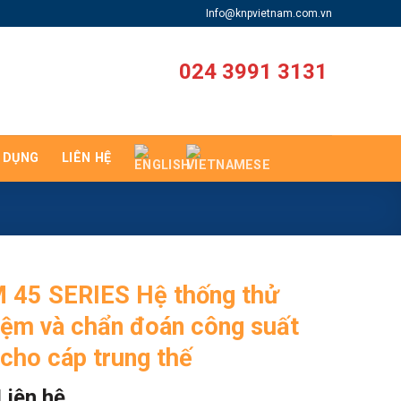
Info@knpvietnam.com.vn
024 3991 3131
 DỤNG
LIÊN HỆ
 45 SERIES Hệ thống thử
iệm và chẩn đoán công suất
cho cáp trung thế
Liên hệ