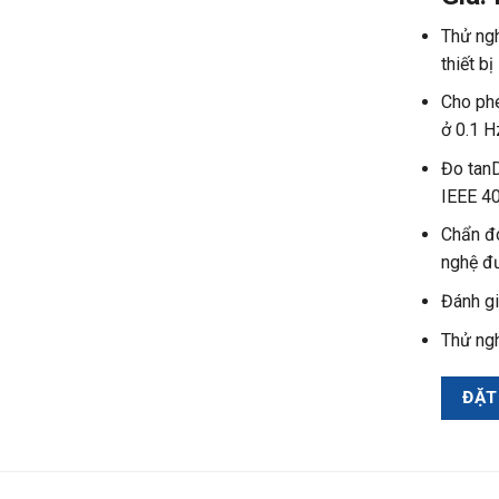
Thử ngh
thiết bị
Cho phé
ở 0.1 
Đo tanD
IEEE 4
Chẩn đ
nghệ đ
Đánh gi
Thử ng
ĐẶT