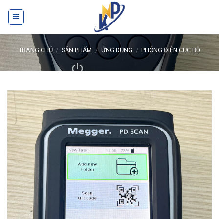
Skip
to
content
TRANG CHỦ
/
SẢN PHẨM
/
ỨNG DỤNG
/
PHÓNG ĐIỆN CỤC BỘ